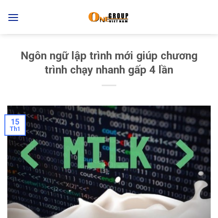
Skip
to
content
Ngôn ngữ lập trình mới giúp chương
trình chạy nhanh gấp 4 lần
15
Th1