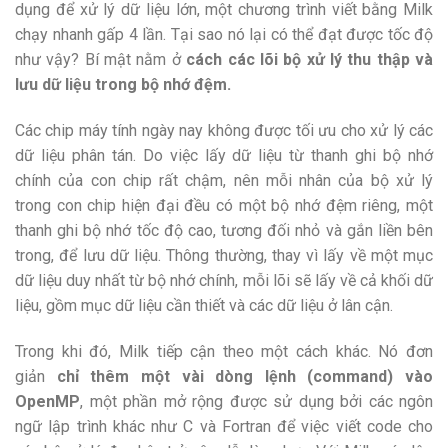
dụng để xử lý dữ liệu lớn, một chương trình viết bằng Milk
chạy nhanh gấp 4 lần. Tại sao nó lại có thể đạt được tốc độ
như vậy? Bí mật nằm ở
cách các lõi bộ xử lý thu thập và
lưu dữ liệu trong bộ nhớ đệm.
Các chip máy tính ngày nay không được tối ưu cho xử lý các
dữ liệu phân tán. Do việc lấy dữ liệu từ thanh ghi bộ nhớ
chính của con chip rất chậm, nên mỗi nhân của bộ xử lý
trong con chip hiện đại đều có một bộ nhớ đệm riêng, một
thanh ghi bộ nhớ tốc độ cao, tương đối nhỏ và gắn liền bên
trong, để lưu dữ liệu. Thông thường, thay vì lấy về một mục
dữ liệu duy nhất từ bộ nhớ chính, mỗi lõi sẽ lấy về cả khối dữ
liệu, gồm mục dữ liệu cần thiết và các dữ liệu ở lân cận.
Trong khi đó, Milk tiếp cận theo một cách khác. Nó đơn
giản
chỉ thêm một vài dòng lệnh (command) vào
OpenMP
, một phần mở rộng được sử dụng bởi các ngôn
ngữ lập trình khác như C và Fortran để việc viết code cho