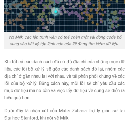
Với Milk, các lập trình viên có thể chèn một vài dòng code bổ
sung vào bất kỳ tập lệnh nào của lõi đang tìm kiếm dữ liệu.
Khi tất cả các danh sách đã có đủ địa chỉ của những mục dữ
liệu, các lõi bộ xử lý sẽ gộp các danh sách đó lại, nhóm các
địa chỉ ở gần nhau lại với nhau, và tái phân phối chúng về các
lõi của bộ xử lý. Bằng cách này, mỗi lõi sẽ chỉ yêu cầu các
mục dữ liệu mà nó cần và việc lấy dữ liệu về cũng sẽ diễn ra
hiệu quả hơn.
Dưới đây là nhận xét của Matei Zaharia, trợ lý giáo sư tại
Đại học Stanford, khi nói về Milk: