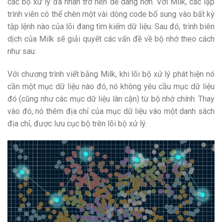
các bộ xử lý đa nhân trở nên dễ dàng hơn. Với Milk, các lập
trình viên có thể chèn một vài dòng code bổ sung vào bất kỳ
tập lệnh nào của lõi đang tìm kiếm dữ liệu. Sau đó, trình biên
dịch của Milk sẽ giải quyết các vấn đề về bộ nhớ theo cách
như sau:
Với chương trình viết bằng Milk, khi lõi bộ xử lý phát hiện nó
cần một mục dữ liệu nào đó, nó không yêu cầu mục dữ liệu
đó (cũng như các mục dữ liệu lân cận) từ bộ nhớ chính. Thay
vào đó, nó thêm địa chỉ của mục dữ liệu vào một danh sách
địa chỉ, được lưu cục bộ trên lõi bộ xử lý.